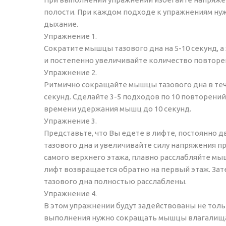
полости. При каждом подходе к упражнениям нуж
дыхание.
Упражнение 1.
Сократите мышцы тазового дна на 5-10 секунд, а 
и постепенно увеличивайте количество повторен
Упражнение 2.
Ритмично сокращайте мышцы тазового дна в тече
секунд. Сделайте 3-5 подходов по 10 повторен
времени удержания мышц до 10 секунд.
Упражнение 3.
Представьте, что Вы едете в лифте, постоянно 
тазового дна и увеличивайте силу напряжения п
самого верхнего этажа, плавно расслабляйте мыш
лифт возвращается обратно на первый этаж. За
тазового дна полностью расслаблены.
Упражнение 4.
В этом упражнении будут задействованы не толь
выполнения нужно сокращать мышцы влагалища, з