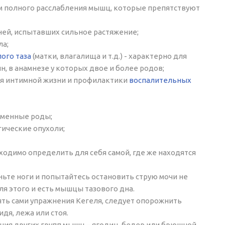
м полного расслабления мышц, которые препятствуют
ней, испытавших сильное растяжение;
ла;
ого таза
(матки, влагалища и т.д.) - характерно для
, в анамнезе у которых двое и более родов;
ия интимной жизни и профилактики
воспалительных
еменные роды;
гические опухоли;
ходимо определить для себя самой, где же находятся
ньте ноги и попытайтесь остановить струю мочи не
я этого и есть мышцы тазового дна.
ять сами упражнения Кегеля, следует опорожнить
дя, лежа или стоя.
ия других групп мышц – ягодиц, бедер или брюшной