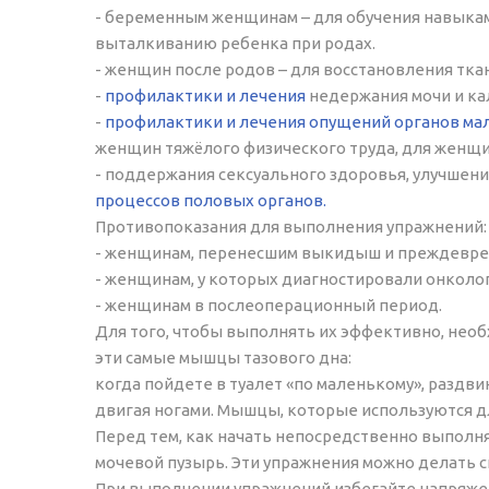
- беременным женщинам – для обучения навыка
выталкиванию ребенка при родах.
- женщин после родов – для восстановления тка
-
профилактики и лечения
недержания мочи и ка
-
профилактики и лечения опущений органов мал
женщин тяжёлого физического труда, для женщин
- поддержания сексуального здоровья, улучшен
процессов половых органов.
Противопоказания для выполнения упражнений:
- женщинам, перенесшим выкидыш и преждевр
- женщинам, у которых диагностировали онколо
- женщинам в послеоперационный период.
Для того, чтобы выполнять их эффективно, необ
эти самые мышцы тазового дна:
когда пойдете в туалет «по маленькому», раздви
двигая ногами. Мышцы, которые используются дл
Перед тем, как начать непосредственно выполн
мочевой пузырь. Эти упражнения можно делать си
При выполнении упражнений избегайте напряжен